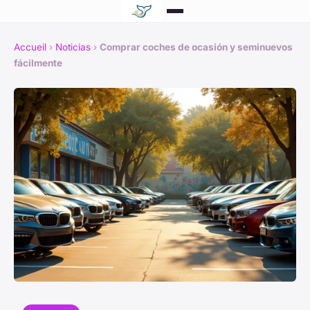
Accueil
›
Noticias
›
Comprar coches de ocasión y seminuevos
fácilmente