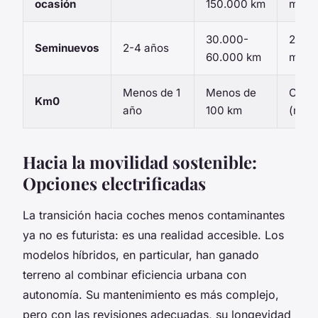
ocasión
150.000 km
mese
30.000-
24-3
Seminuevos
2-4 años
60.000 km
mese
Menos de 1
Menos de
Comp
Km0
año
100 km
(nuev
Hacia la movilidad sostenible:
Opciones electrificadas
La transición hacia coches menos contaminantes
ya no es futurista: es una realidad accesible. Los
modelos híbridos, en particular, han ganado
terreno al combinar eficiencia urbana con
autonomía. Su mantenimiento es más complejo,
pero con las revisiones adecuadas, su longevidad