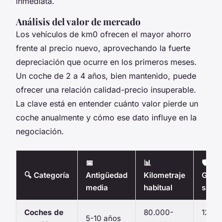
inmediata.
Análisis del valor de mercado
Los vehículos de km0 ofrecen el mayor ahorro
frente al precio nuevo, aprovechando la fuerte
depreciación que ocurre en los primeros meses.
Un coche de 2 a 4 años, bien mantenido, puede
ofrecer una relación calidad-precio insuperable.
La clave está en entender cuánto valor pierde un
coche anualmente y cómo ese dato influye en la
negociación.
📅
📊
🛡️
🔍 Categoría
Antigüedad
Kilometraje
Garan
media
habitual
suger
Coches de
80.000-
12-24
5-10 años